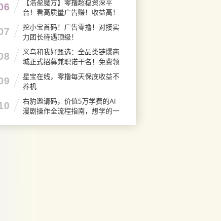
【浩盈魔方】零撸超稳资深平
06
台！看高质量广告赚！收益高！
良心推荐
挖小宝首码！广告零撸！对接实
07
力团长待遇顶级！
义乌和我好甄选：全品类链爆商
08
城正式招募兼职诺干名！免费领
产品！
星宝在线，零撸每天保底收益不
09
养机
右豹邀请码，价值5万学费的AI
10
漫剧操作全流程指南，想学的一
定要收藏这篇