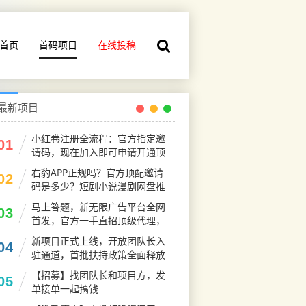
首页
首码项目
在线投稿
最新项目
小红卷注册全流程：官方指定邀
01
请码，现在加入即可申请开通顶
级代理V5权限
右豹APP正规吗？官方顶配邀请
02
码是多少？短剧小说漫剧网盘推
广副业怎么做
马上答题，新无限广告平台全网
03
首发，官方一手直招顶级代理，
待遇拉满
新项目正式上线，开放团队长入
04
驻通道，首批扶持政策全面释放
【招募】找团队长和项目方，发
05
单接单一起搞钱