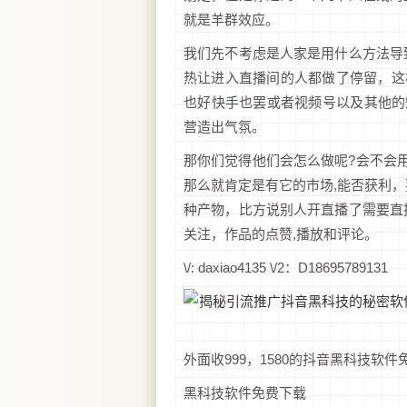
就是羊群效应。
我们先不考虑是人家是用什么方法导
热让进入直播间的人都做了停留，这
也好快手也罢或者视频号以及其他的
营造出气氛。
那你们觉得他们会怎么做呢?会不会用
那么就肯定是有它的市场,能否获利
种产物，比方说别人开直播了需要直
关注，作品的点赞,播放和评论。
\/: daxiao4135 \/2：D18695789131
外面收999，1580的抖音黑科技软
黑科技软件免费下载