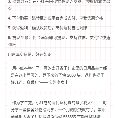
3. 搜索领券：在小红卷内搜索想要的商品，领取隐藏优惠
券
4. 下单购买：跳转至对应平台完成支付，享受优惠价格
5. 获得返利：确认收货后，高佣返利自动到账
6. 提现到账：佣金满额即可提现，支持微信、支付宝快速
到账
用户真实反馈，好评如潮
"用小红卷半年了，真的太好省了！家里的日用品基本都
是在这上面买的，算下来省了快 2000 块，返利也提了
好几百，真香！"—— 宝妈李女士
"作为学生党，小红卷的高佣返利真的帮了我大忙！平时
分享一些宿舍好物给同学，一个月的饭钱就有了，兼职
薅羊毛太香了！记得填邀请码 555555 有额外奖励哦