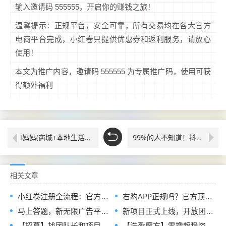
输入邀请码 555555，开启你的赚钱之旅！
温馨提示：正规平台，安全可靠，所有交易均在各大官方
电商平台完成，小红卷只提供优惠券和返利服务，请放心
使用！
本文为推广内容，邀请码 555555 为专属推广码，使用可获
得额外福利
i妈妈(商城+本地生活+广告)
99%的人不知道！抖音黑科技直播间挂铁，快手，视频号，挂假人，涨粉丝，在线人气的软件（附下载地址）
相关文章
小红卷注册全流程：官方指定邀请码，现在加入即可申请开通顶级代理V5权限
右豹APP正规吗？官方顶配邀请码是多少？短剧小说漫剧网盘推广副业怎么做
马上答题，新无限广告平台全网首发，官方一手直招顶级代理，待遇拉满
新项目正式上线，开放团队长入驻通道，首批扶持政策全面释放
【招募】找团队长和项目方，发单接单一起搞钱
【浩盈魔方】零撸超稳资深平台！看高质量广告赚！收益高！良心推荐